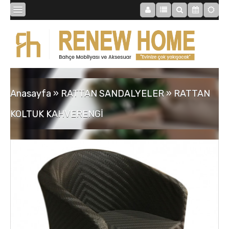
BİBLOLAR
BAHÇE
Anasayfa
»
RATTAN SANDALYELER
»
RATTAN
SAATLER
KOLTUK KAHVERENGİ
MOBİLYALAR
TABLOLAR
AYNALAR