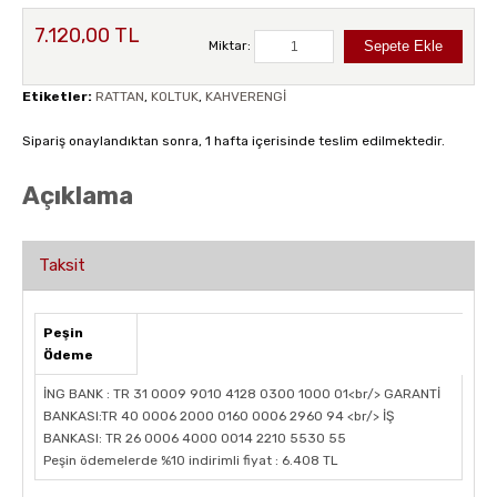
7.120,00 TL
Miktar:
Etiketler:
RATTAN
,
KOLTUK
,
KAHVERENGİ
Sipariş onaylandıktan sonra, 1 hafta içerisinde teslim edilmektedir.
Açıklama
Taksit
Peşin
Ödeme
İNG BANK : TR 31 0009 9010 4128 0300 1000 01<br/> GARANTİ
BANKASI:TR 40 0006 2000 0160 0006 2960 94 <br/> İŞ
BANKASI: TR 26 0006 4000 0014 2210 5530 55
Peşin ödemelerde %10 indirimli fiyat : 6.408 TL