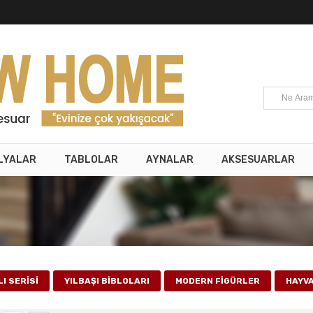
LYALAR
TABLOLAR
AYNALAR
AKSESUARLAR
I SERİSİ
YILBAŞI BİBLOLARI
MODERN FİGÜRLER
HAYV