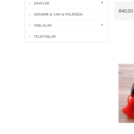
SAATLER
840,00
SERAMİK & CAM & POLİRİZEN
TABLOLAR
TELEFONLAR
ABAJUR
MOBİLYALAR
BAHÇE
LAMBADER
AĞAÇ&ÇİÇEK&SAKSI
AHŞAP VAZOLAR
AKSESUARLAR
BİBLOLAR