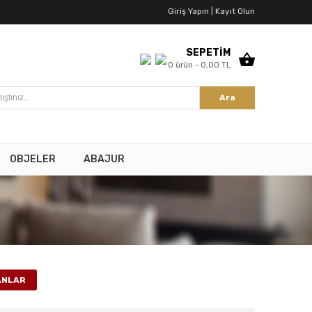
Giriş Yapın |
Kayıt Olun
SEPETİM
0 ürün - 0,00 TL
Ara
OBJELER
ABAJUR
ANLAR