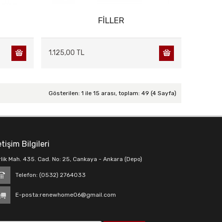
FİLLER
1.125,00 TL
Gösterilen: 1 ile 15 arası, toplam: 49 (4 Sayfa)
etişim Bilgileri
rlik Mah. 435. Cad. No: 25, Cankaya - Ankara (Depo)
Telefon: (0532) 2764033
E-posta:
renewhome06@gmail.com