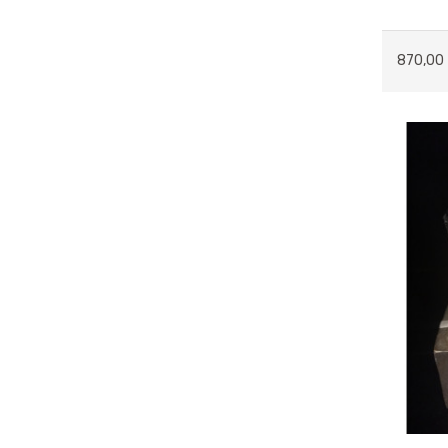
AFRİKALI SERİSİ
870,00
YILBAŞI BİBLOLARI
MODERN FİGÜRLER
HAYVANLAR
ANAHTARLIKLAR
AYNALAR
BAR & ŞARAPLIK
ÇERÇEVLER
DUVAR VE TAVAN SÜSLERİ
FİSKİYE & ŞELALE
GENÇ HEDİYELİK
KONSEPT ÜRÜNLER