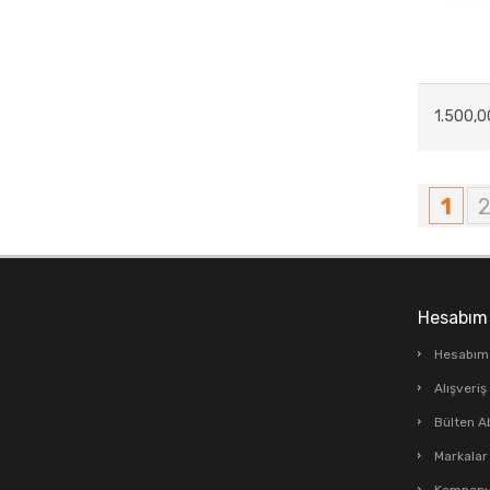
1.500,0
1
Hesabım
Hesabım
Alışveri
Bülten A
Markalar
Kampanya