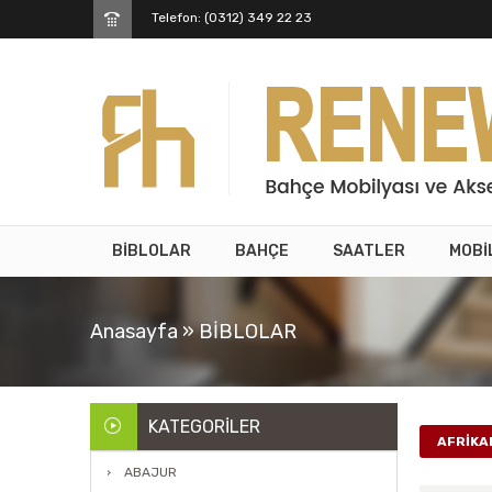
Telefon: (0312) 349 22 23
BİBLOLAR
BAHÇE
SAATLER
MOBİ
Anasayfa
»
BİBLOLAR
KATEGORILER
AFRİKAL
ABAJUR