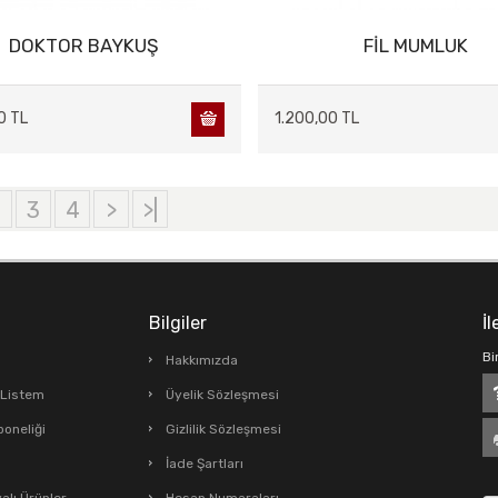
DOKTOR BAYKUŞ
FİL MUMLUK
0 TL
1.200,00 TL
2
3
4
>
>|
Bilgiler
İl
Bi
Hakkımızda
ş Listem
Üyelik Sözleşmesi
boneliği
Gizlilik Sözleşmesi
İade Şartları
lı Ürünler
Hesap Numaraları