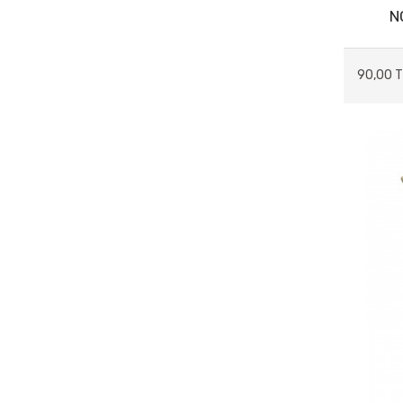
N
KUTU & ÇANTA & SEPET
MASA&SANDALYE
90,00 T
METAL AKSESUARLAR
MUM&MUMLUK
DEKORATİF OBJELER
SAATLER
SERAMİK & CAM & POLİRİZEN
TABLOLAR
TELEFONLAR