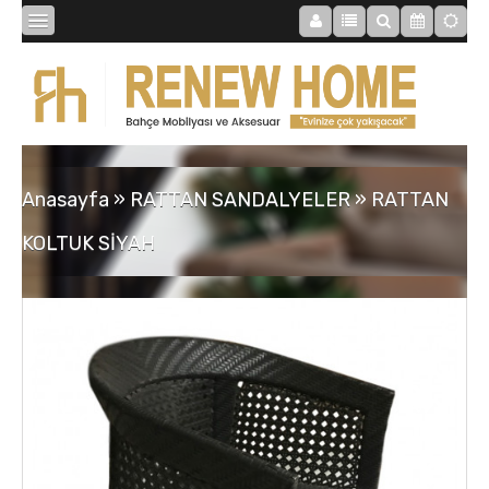
BİBLOLAR
BAHÇE
Anasayfa
»
RATTAN SANDALYELER
»
RATTAN
SAATLER
KOLTUK SİYAH
MOBİLYALAR
TABLOLAR
AYNALAR