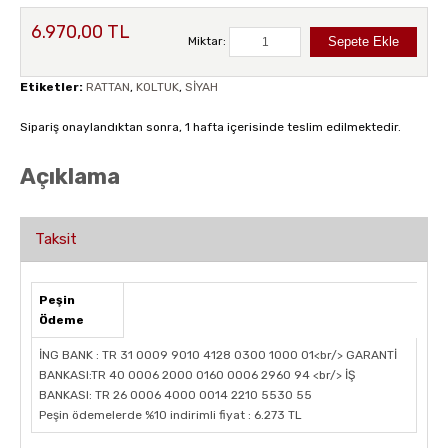
6.970,00 TL
Miktar:
Etiketler:
RATTAN
,
KOLTUK
,
SİYAH
Sipariş onaylandıktan sonra, 1 hafta içerisinde teslim edilmektedir.
Açıklama
Taksit
Peşin
Ödeme
İNG BANK : TR 31 0009 9010 4128 0300 1000 01<br/> GARANTİ
BANKASI:TR 40 0006 2000 0160 0006 2960 94 <br/> İŞ
BANKASI: TR 26 0006 4000 0014 2210 5530 55
Peşin ödemelerde %10 indirimli fiyat : 6.273 TL