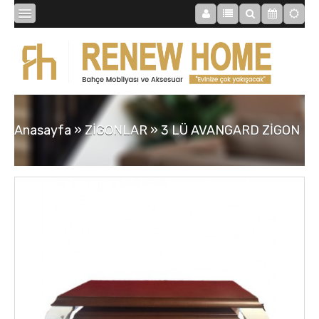
BİBLOLAR
BAHÇE
Anasayfa
»
ZİGONLAR
»
3 LÜ AVANGARD ZİGON
SAATLER
MOBİLYALAR
TABLOLAR
AYNALAR