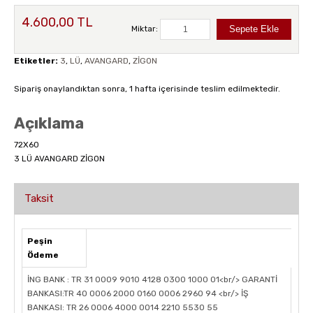
4.600,00 TL
Miktar:
Etiketler:
3
,
LÜ
,
AVANGARD
,
ZİGON
Sipariş onaylandıktan sonra, 1 hafta içerisinde teslim edilmektedir.
Açıklama
72X60
3 LÜ AVANGARD ZİGON
Taksit
Peşin
Ödeme
İNG BANK : TR 31 0009 9010 4128 0300 1000 01<br/> GARANTİ
BANKASI:TR 40 0006 2000 0160 0006 2960 94 <br/> İŞ
BANKASI: TR 26 0006 4000 0014 2210 5530 55