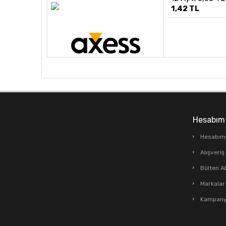
1,42 TL
Hesabım
Hesabım
Alışveri
Bülten A
Markalar
Kampanya