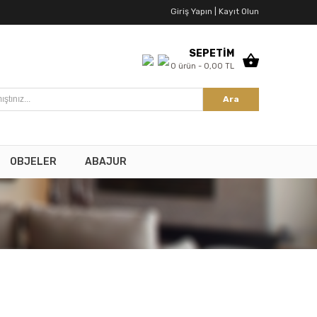
Giriş Yapın |
Kayıt Olun
SEPETİM
0 ürün - 0,00 TL
Ara
OBJELER
ABAJUR