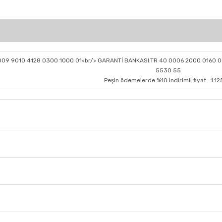
0009 9010 4128 0300 1000 01<br/> GARANTİ BANKASI:TR 40 0006 2000 0160 0
5530 55
Peşin ödemelerde %10 indirimli fiyat : 1.12