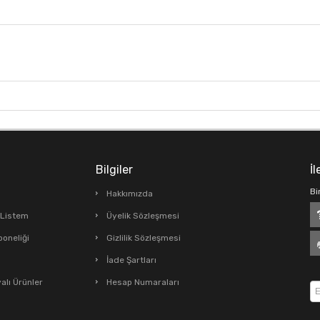
Bilgiler
İl
Bi
Hakkımızda
ş Listem
Üyelik Sözleşmesi
boneliği
Gizlilik Sözleşmesi
İade Şartları
lı Ürünler
Hesap Numaraları