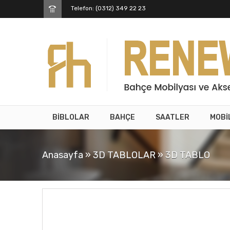
Telefon: (0312) 349 22 23
BİBLOLAR
BAHÇE
SAATLER
MOBİ
Anasayfa
»
3D TABLOLAR
»
3D TABLO