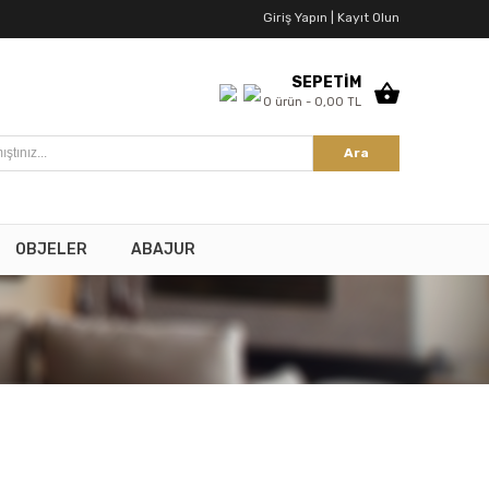
Giriş Yapın |
Kayıt Olun
SEPETİM
0 ürün - 0,00 TL
Ara
OBJELER
ABAJUR