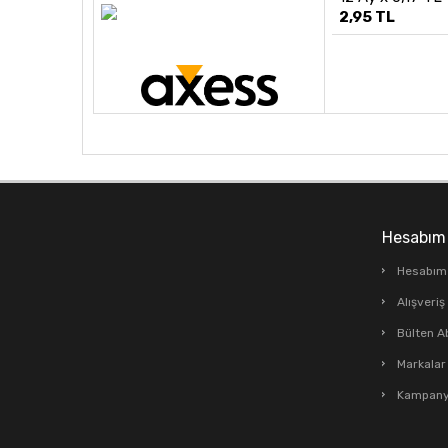
2,95 TL
Hesabım
Hesabım
Alışveri
Bülten A
Markalar
Kampanya