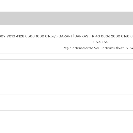
0009 9010 4128 0300 1000 01<br/> GARANTİ BANKASI:TR 40 0006 2000 0160 0
5530 55
Peşin ödemelerde %10 indirimli fiyat : 2.3