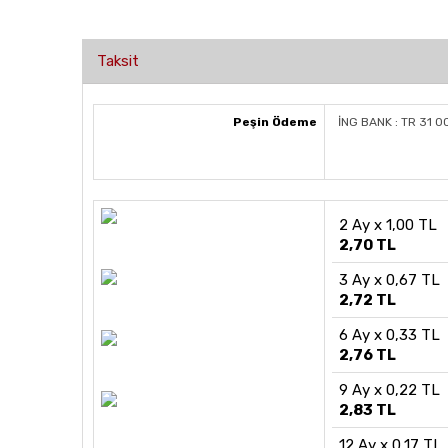
Taksit
Peşin Ödeme
İNG BANK : TR 31 
2 Ay x 1,00 TL
2,70 TL
3 Ay x 0,67 TL
2,72 TL
6 Ay x 0,33 TL
2,76 TL
9 Ay x 0,22 TL
2,83 TL
12 Ay x 0,17 TL