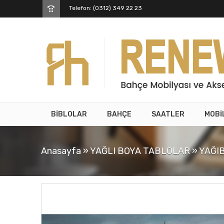
Telefon: (0312) 349 22 23
BİBLOLAR
BAHÇE
SAATLER
MOBİ
Anasayfa
»
YAĞLI BOYA TABLOLAR
»
YAĞI