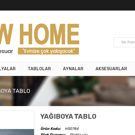
LYALAR
TABLOLAR
AYNALAR
AKSESUARLAR
BOYA TABLO
YAĞIBOYA TABLO
Ürün Kodu:
HS0784
Stok Durumu:
Stokta var