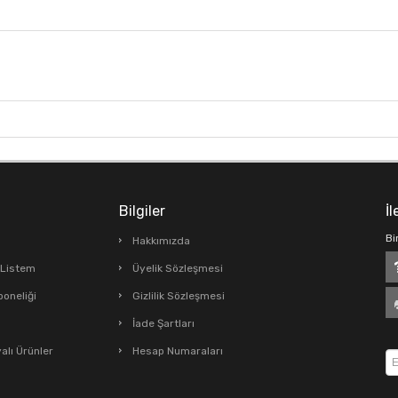
Bilgiler
İl
Bi
Hakkımızda
ş Listem
Üyelik Sözleşmesi
boneliği
Gizlilik Sözleşmesi
İade Şartları
lı Ürünler
Hesap Numaraları