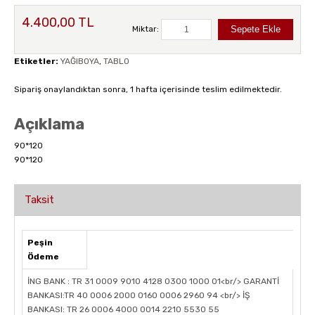
4.400,00 TL
Miktar:
Etiketler:
YAĞIBOYA
,
TABLO
Sipariş onaylandıktan sonra, 1 hafta içerisinde teslim edilmektedir.
Açıklama
90*120
90*120
Taksit
Peşin
Ödeme
İNG BANK : TR 31 0009 9010 4128 0300 1000 01<br/> GARANTİ
BANKASI:TR 40 0006 2000 0160 0006 2960 94 <br/> İŞ
BANKASI: TR 26 0006 4000 0014 2210 5530 55