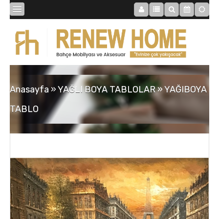
BİBLOLAR
BAHÇE
Anasayfa
»
YAĞLI BOYA TABLOLAR
»
YAĞIBOYA
SAATLER
TABLO
MOBİLYALAR
TABLOLAR
AYNALAR