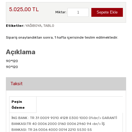
5.025,00 TL
Miktar:
Etiketler:
YAĞIBOYA
,
TABLO
Sipariş onaylandıktan sonra, 1 hafta içerisinde teslim edilmektedir.
Açıklama
90*120
90*120
Taksit
Peşin
Ödeme
İNG BANK : TR 31 0009 9010 4128 0300 1000 01<br/> GARANTİ
BANKASI:TR 40 0006 2000 0160 0006 2960 94 <br/> İŞ
BANKASI: TR 26 0006 4000 0014 2210 5530 55