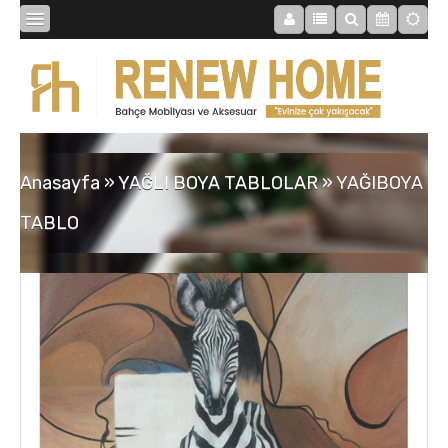
BİBLOLAR
BAHÇE
Anasayfa
»
YAĞLI BOYA TABLOLAR
»
YAĞIBOYA
SAATLER
TABLO
MOBİLYALAR
TABLOLAR
AYNALAR