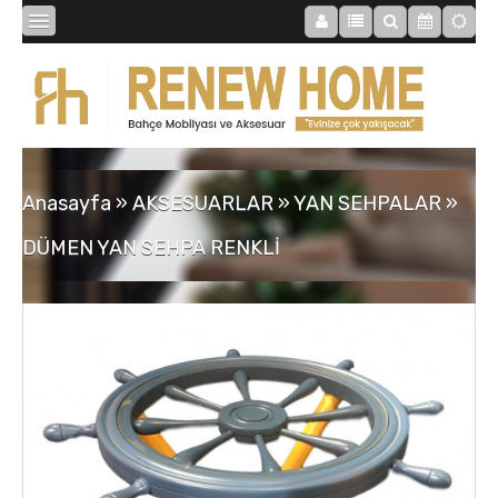
BİBLOLAR
BAHÇE
Anasayfa
»
AKSESUARLAR
»
YAN SEHPALAR
»
SAATLER
DÜMEN YAN SEHPA RENKLİ
MOBİLYALAR
TABLOLAR
AYNALAR