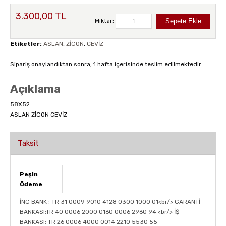
3.300,00 TL
Miktar:
Etiketler:
ASLAN
,
ZİGON
,
CEVİZ
Sipariş onaylandıktan sonra, 1 hafta içerisinde teslim edilmektedir.
Açıklama
58X52
ASLAN ZİGON CEVİZ
Taksit
Peşin
Ödeme
İNG BANK : TR 31 0009 9010 4128 0300 1000 01<br/> GARANTİ
BANKASI:TR 40 0006 2000 0160 0006 2960 94 <br/> İŞ
BANKASI: TR 26 0006 4000 0014 2210 5530 55