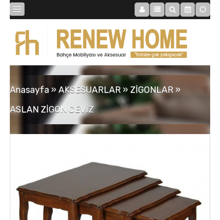
BİBLOLAR
BAHÇE
Anasayfa
»
AKSESUARLAR
»
ZİGONLAR
»
SAATLER
ASLAN ZİGON CEVİZ
MOBİLYALAR
TABLOLAR
AYNALAR