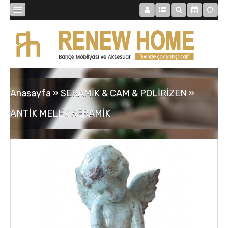
BİBLOLAR
BAHÇE
Anasayfa
»
SERAMİK & CAM & POLİRİZEN
»
SAATLER
ANTİK MELEK SERAMİK
MOBİLYALAR
TABLOLAR
AYNALAR