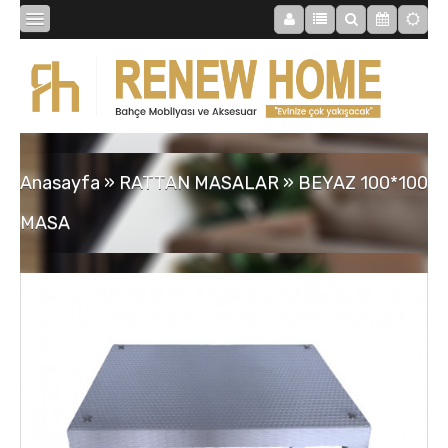
BİBLOLAR
BAHÇE
Anasayfa
»
RATTAN MASALAR
»
BEYAZ 100*100
SAATLER
MASA
MOBİLYALAR
TABLOLAR
AYNALAR