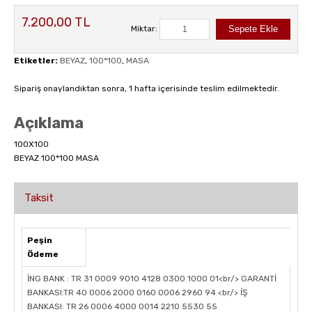
7.200,00 TL
Miktar:
Etiketler:
BEYAZ
,
100*100
,
MASA
Sipariş onaylandıktan sonra, 1 hafta içerisinde teslim edilmektedir.
Açıklama
100X100
BEYAZ 100*100 MASA
Taksit
Peşin
Ödeme
İNG BANK : TR 31 0009 9010 4128 0300 1000 01<br/> GARANTİ
BANKASI:TR 40 0006 2000 0160 0006 2960 94 <br/> İŞ
BANKASI: TR 26 0006 4000 0014 2210 5530 55