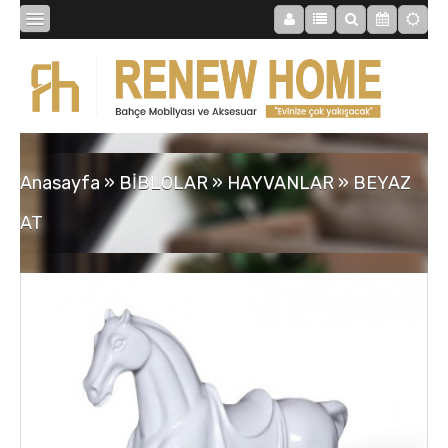
BİBLOLAR
BAHÇE
Anasayfa
»
BİBLOLAR
»
HAYVANLAR
»
BEYAZ
SAATLER
AT
MOBİLYALAR
TABLOLAR
AYNALAR