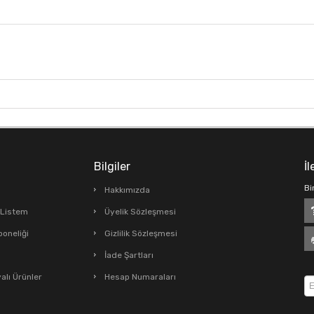
Bilgiler
İl
Bi
Hakkımızda
ş Listem
Üyelik Sözleşmesi
boneliği
Gizlilik Sözleşmesi
İade Şartları
lı Ürünler
Hesap Numaraları