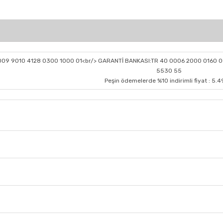
0009 9010 4128 0300 1000 01<br/> GARANTİ BANKASI:TR 40 0006 2000 0160 0
5530 55
Peşin ödemelerde %10 indirimli fiyat : 5.4