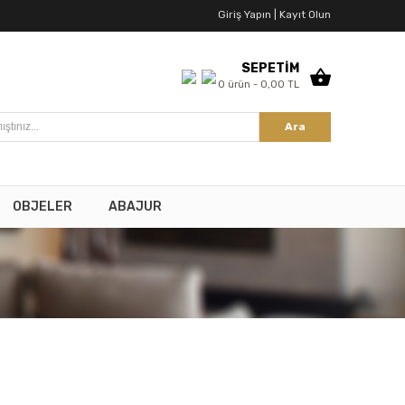
Giriş Yapın |
Kayıt Olun
SEPETİM
0 ürün - 0,00 TL
Ara
OBJELER
ABAJUR