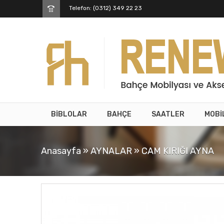
Telefon: (0312) 349 22 23
BİBLOLAR
BAHÇE
SAATLER
MOBİ
Anasayfa
»
AYNALAR
»
CAM KIRIĞI AYNA