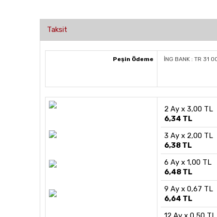
Taksit
Peşin Ödeme
İNG BANK : TR 31 
2 Ay x 3,00 TL
6,34 TL
3 Ay x 2,00 TL
6,38 TL
6 Ay x 1,00 TL
6,48 TL
9 Ay x 0,67 TL
6,64 TL
12 Ay x 0,50 TL