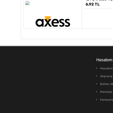
6,92 TL
Hesabım
Hesabım
Alışveri
Bülten A
Markalar
Kampanya