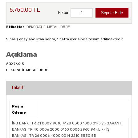
5.750,00 TL
Miktar:
Etiketler:
DEKORATİF
,
METAL
,
OBJE
Sipariş onaylandıktan sonra, 1 hafta içerisinde teslim edilmektedir.
Açıklama
50X76X15
DEKORATİF METAL OBJE
Taksit
Peşin
Ödeme
İNG BANK : TR 31 0009 9010 4128 0300 1000 01<br/> GARANTİ
BANKASI:TR 40 0006 2000 0160 0006 2960 94 <br/> İŞ
BANKASI: TR 26 0006 4000 0014 2210 5530 55