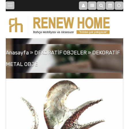
BİBLOLAR
BAHÇE
Anasayfa
»
DEKORATİF OBJELER
»
DEKORATİF
SAATLER
METAL OBJE
MOBİLYALAR
TABLOLAR
AYNALAR