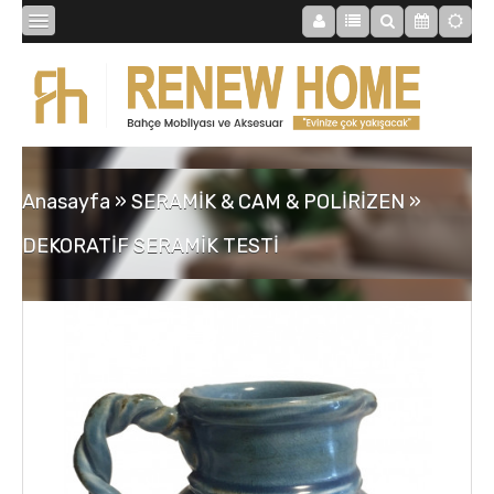
BİBLOLAR
BAHÇE
Anasayfa
»
SERAMİK & CAM & POLİRİZEN
»
SAATLER
DEKORATİF SERAMİK TESTİ
MOBİLYALAR
TABLOLAR
AYNALAR