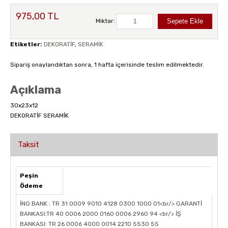
975,00 TL
Miktar:
Etiketler:
DEKORATİF
,
SERAMİK
Sipariş onaylandıktan sonra, 1 hafta içerisinde teslim edilmektedir.
Açıklama
30x23x12
DEKORATİF SERAMİK
Taksit
Peşin
Ödeme
İNG BANK : TR 31 0009 9010 4128 0300 1000 01<br/> GARANTİ
BANKASI:TR 40 0006 2000 0160 0006 2960 94 <br/> İŞ
BANKASI: TR 26 0006 4000 0014 2210 5530 55