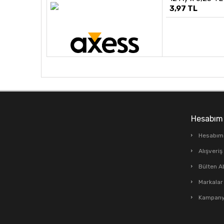
3,97 TL
Hesabım
Hesabım
Alışveri
Bülten A
Markalar
Kampanya