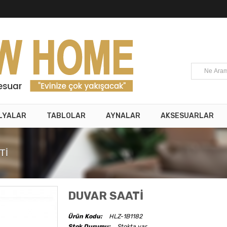
LYALAR
TABLOLAR
AYNALAR
AKSESUARLAR
Tİ
DUVAR SAATİ
Ürün Kodu:
HLZ-1B1182
Stok Durumu:
Stokta var