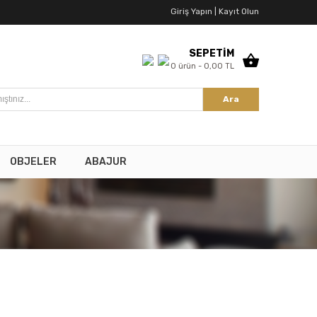
Giriş Yapın |
Kayıt Olun
SEPETİM
0 ürün - 0,00 TL
Ara
OBJELER
ABAJUR