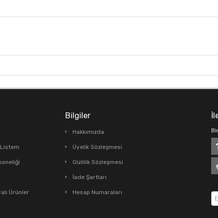
Bilgiler
İl
Bi
Hakkımızda
ş Listem
Üyelik Sözleşmesi
boneliği
Gizlilik Sözleşmesi
İade Şartları
lı Ürünler
Hesap Numaraları