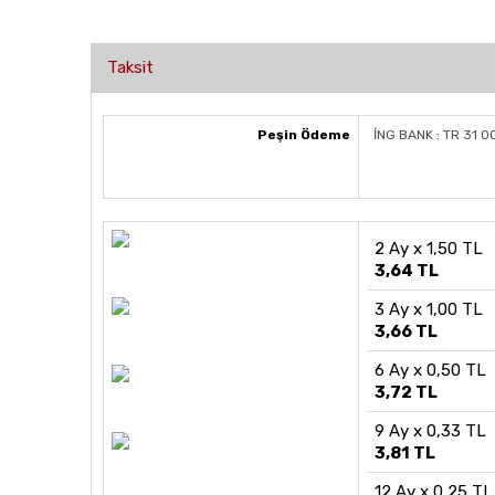
Taksit
Peşin Ödeme
İNG BANK : TR 31 
2 Ay x 1,50 TL
3,64 TL
3 Ay x 1,00 TL
3,66 TL
6 Ay x 0,50 TL
3,72 TL
9 Ay x 0,33 TL
3,81 TL
12 Ay x 0,25 TL