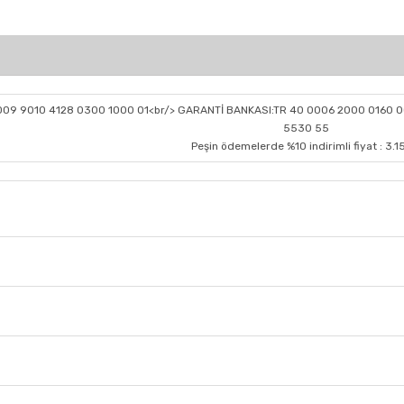
0009 9010 4128 0300 1000 01<br/> GARANTİ BANKASI:TR 40 0006 2000 0160 0
5530 55
Peşin ödemelerde %10 indirimli fiyat : 3.1