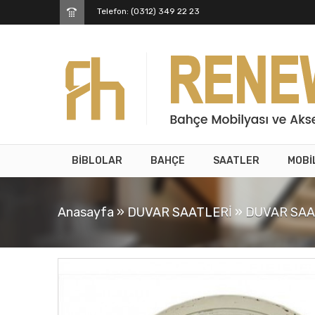
Telefon: (0312) 349 22 23
BİBLOLAR
BAHÇE
SAATLER
MOBİ
Anasayfa
»
DUVAR SAATLERİ
»
DUVAR SAA