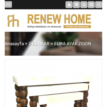
BİBLOLAR
BAHÇE
Anasayfa
»
ZİGONLAR
»
ELMA AYAK ZİGON
SAATLER
MOBİLYALAR
TABLOLAR
AYNALAR