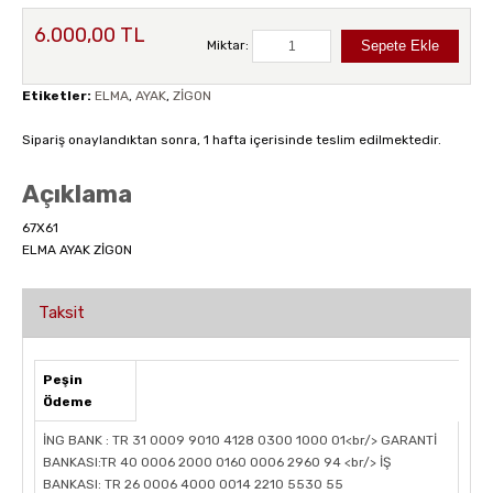
6.000,00 TL
Miktar:
Etiketler:
ELMA
,
AYAK
,
ZİGON
Sipariş onaylandıktan sonra, 1 hafta içerisinde teslim edilmektedir.
Açıklama
67X61
ELMA AYAK ZİGON
Taksit
Peşin
Ödeme
İNG BANK : TR 31 0009 9010 4128 0300 1000 01<br/> GARANTİ
BANKASI:TR 40 0006 2000 0160 0006 2960 94 <br/> İŞ
BANKASI: TR 26 0006 4000 0014 2210 5530 55