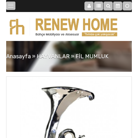
BİBLOLAR
BAHÇE
Anasayfa
»
HAYVANLAR
»
FİL MUMLUK
SAATLER
MOBİLYALAR
TABLOLAR
AYNALAR