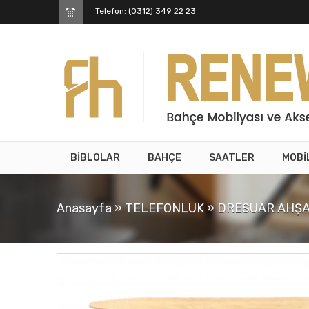
Telefon: (0312) 349 22 23
BİBLOLAR
BAHÇE
SAATLER
MOBİ
Anasayfa
»
TELEFONLUK
»
DRESUAR AHŞA