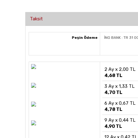
Taksit
Peşin Ödeme
İNG BANK : TR 31 
2 Ay x 2,00 TL
4,68 TL
3 Ay x 1,33 TL
4,70 TL
6 Ay x 0,67 TL
4,78 TL
9 Ay x 0,44 TL
4,90 TL
12 Ay x 0,42 TL