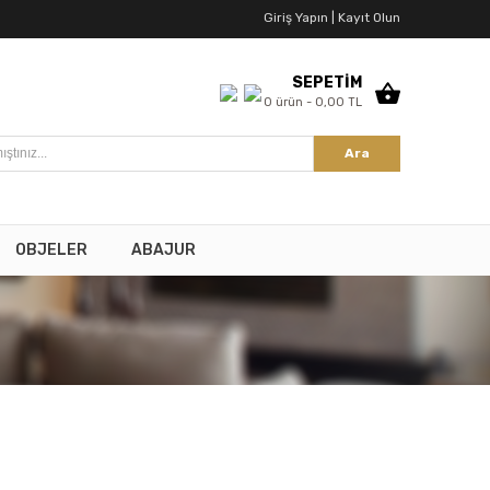
Giriş Yapın |
Kayıt Olun
SEPETİM
0 ürün - 0,00 TL
Ara
OBJELER
ABAJUR