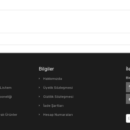
Bilgiler
İl
Bi
Hakkımızda
ş Listem
Üyelik Sözleşmesi
boneliği
Gizlilik Sözleşmesi
İade Şartları
lı Ürünler
Hesap Numaraları