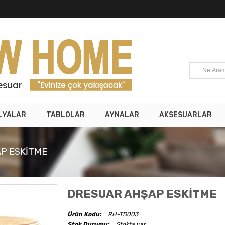
LYALAR
TABLOLAR
AYNALAR
AKSESUARLAR
P ESKİTME
DRESUAR AHŞAP ESKİTME
Ürün Kodu:
RH-TD003
Stok Durumu:
Stokta var