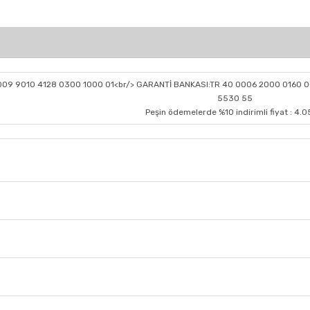
0009 9010 4128 0300 1000 01<br/> GARANTİ BANKASI:TR 40 0006 2000 0160 0
5530 55
Peşin ödemelerde %10 indirimli fiyat : 4.0