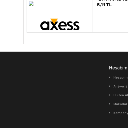
5,11 TL
Hesabım
Hesabım
Alışveri
Bülten A
Markalar
Kampanya