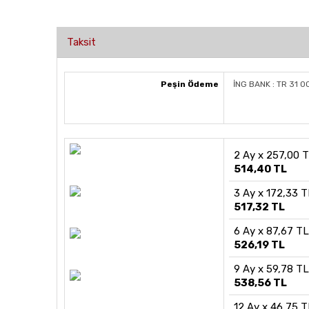
Taksit
Peşin Ödeme
İNG BANK : TR 31 
2 Ay x 257,00 
514,40 TL
3 Ay x 172,33 T
517,32 TL
6 Ay x 87,67 TL
526,19 TL
9 Ay x 59,78 TL
538,56 TL
12 Ay x 46,75 T