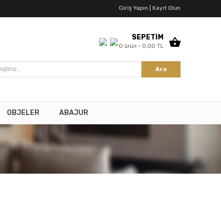
Giriş Yapın |
Kayıt Olun
SEPETİM
0 ürün - 0,00 TL
Ara
OBJELER
ABAJUR