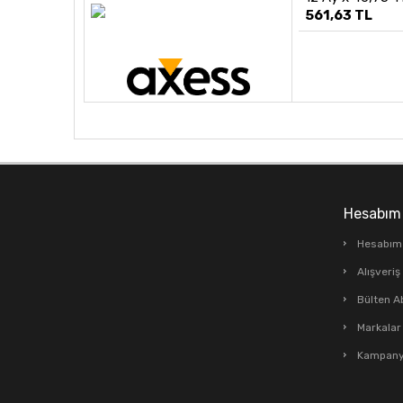
561,63 TL
Hesabım
Hesabım
Alışveri
Bülten A
Markalar
Kampanya