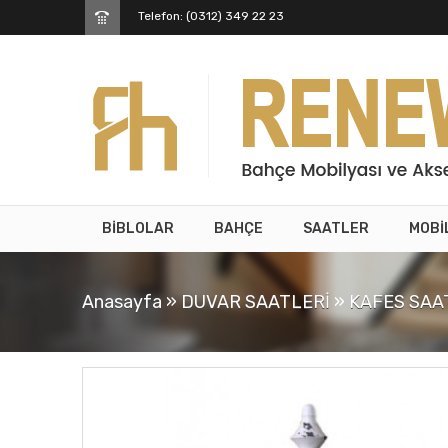
Telefon: (0312) 349 22 23
BİBLOLAR
BAHÇE
SAATLER
MOBİ
Anasayfa
»
DUVAR SAATLERİ
»
KAFES SAA