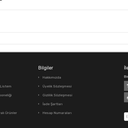
Bilgiler
İl
Bi
Hakkımızda
ş Listem
Üyelik Sözleşmesi
boneliği
Gizlilik Sözleşmesi
İade Şartları
lı Ürünler
Hesap Numaraları