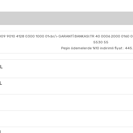
0009 9010 4128 0300 1000 01<br/> GARANTİ BANKASI:TR 40 0006 2000 0160 0
5530 55
Peşin ödemelerde %10 indirimli fiyat : 445
TL
L
L