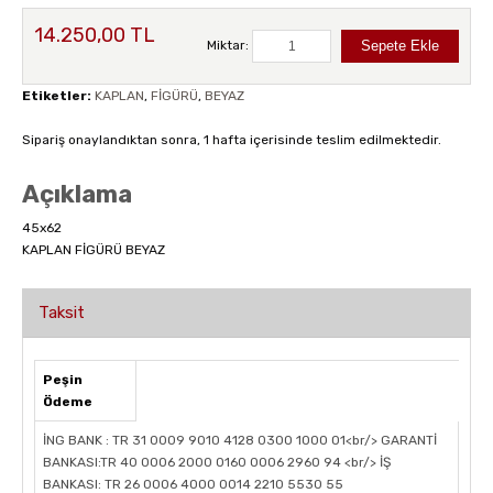
14.250,00 TL
Miktar:
Etiketler:
KAPLAN
,
FİGÜRÜ
,
BEYAZ
Sipariş onaylandıktan sonra, 1 hafta içerisinde teslim edilmektedir.
Açıklama
45x62
KAPLAN FİGÜRÜ BEYAZ
Taksit
Peşin
Ödeme
İNG BANK : TR 31 0009 9010 4128 0300 1000 01<br/> GARANTİ
BANKASI:TR 40 0006 2000 0160 0006 2960 94 <br/> İŞ
BANKASI: TR 26 0006 4000 0014 2210 5530 55