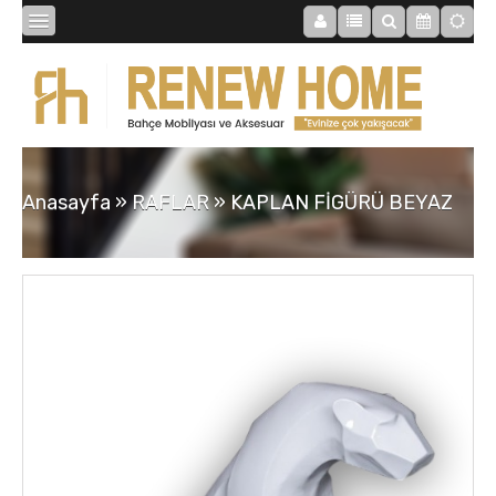
BİBLOLAR
BAHÇE
Anasayfa
»
RAFLAR
»
KAPLAN FİGÜRÜ BEYAZ
SAATLER
MOBİLYALAR
TABLOLAR
AYNALAR