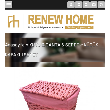
BİBLOLAR
BAHÇE
Anasayfa
»
KUTU & ÇANTA & SEPET
»
KÜÇÜK
SAATLER
KAPAKLI SEPET
MOBİLYALAR
TABLOLAR
AYNALAR