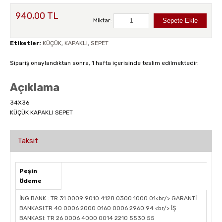
940,00 TL
Miktar:
Etiketler:
KÜÇÜK
,
KAPAKLI
,
SEPET
Sipariş onaylandıktan sonra, 1 hafta içerisinde teslim edilmektedir.
Açıklama
34X36
KÜÇÜK KAPAKLI SEPET
Taksit
Peşin
Ödeme
İNG BANK : TR 31 0009 9010 4128 0300 1000 01<br/> GARANTİ
BANKASI:TR 40 0006 2000 0160 0006 2960 94 <br/> İŞ
BANKASI: TR 26 0006 4000 0014 2210 5530 55