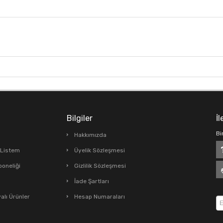
Bilgiler
İl
Bi
Hakkımızda
ş Listem
Üyelik Sözleşmesi
boneliği
Gizlilik Sözleşmesi
İade Şartları
lı Ürünler
Hesap Numaraları