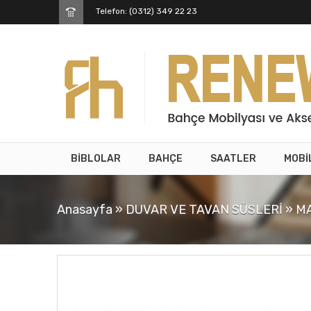
Telefon: (0312) 349 22 23
BİBLOLAR
BAHÇE
SAATLER
MOBİ
Anasayfa
»
DUVAR VE TAVAN SÜSLERİ
»
MA