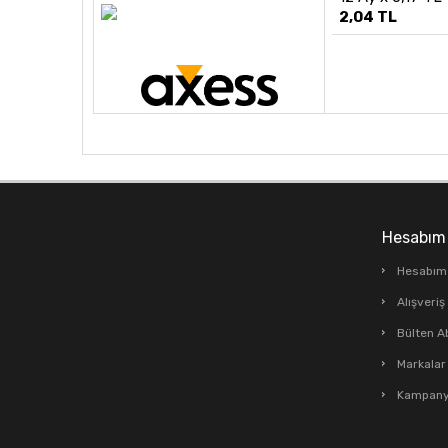
2,04 TL
Hesabım
Hesabım
Alışveri
Bülten A
Markalar
Kampanya