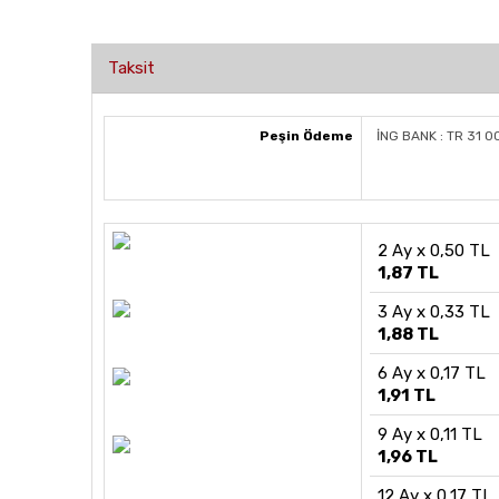
Taksit
Peşin Ödeme
İNG BANK : TR 31 
2 Ay x 0,50 TL
1,87 TL
3 Ay x 0,33 TL
1,88 TL
6 Ay x 0,17 TL
1,91 TL
9 Ay x 0,11 TL
1,96 TL
12 Ay x 0,17 TL