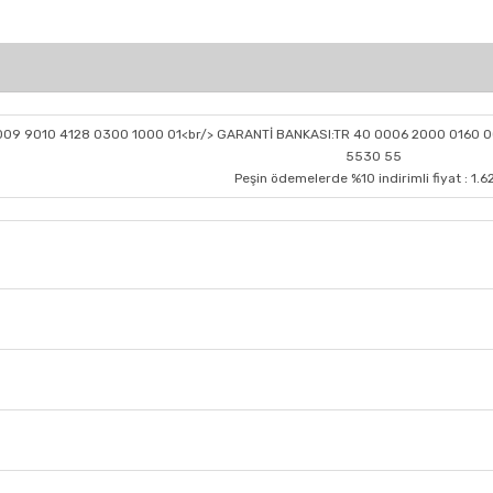
0009 9010 4128 0300 1000 01<br/> GARANTİ BANKASI:TR 40 0006 2000 0160 0
5530 55
Peşin ödemelerde %10 indirimli fiyat : 1.6