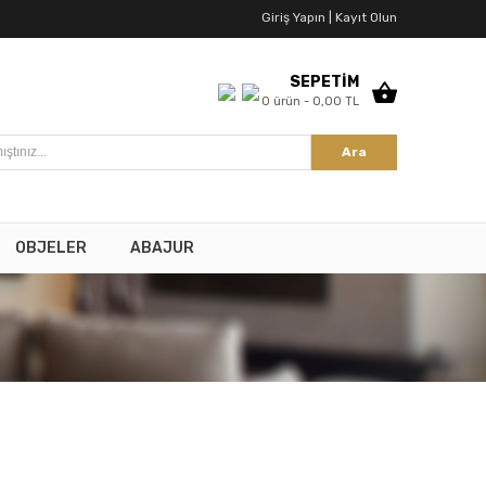
Giriş Yapın |
Kayıt Olun
SEPETİM
0 ürün - 0,00 TL
Ara
OBJELER
ABAJUR