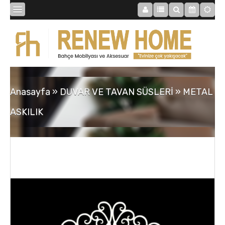
BİBLOLAR
BAHÇE
Anasayfa
»
DUVAR VE TAVAN SÜSLERİ
»
METAL
SAATLER
ASKILIK
MOBİLYALAR
TABLOLAR
AYNALAR