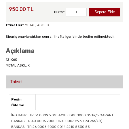
950,00 TL
Miktar:
Etiketler:
METAL
,
ASKILIK
Sipariş onaylandıktan sonra, 1 hafta içerisinde teslim edilmektedir.
Açıklama
121X60
METAL ASKILIK
Taksit
Peşin
Ödeme
İNG BANK : TR 31 0009 9010 4128 0300 1000 01<br/> GARANTİ
BANKASI:TR 40 0006 2000 0160 0006 2960 94 <br/> İŞ
BANKASI: TR 26 0006 4000 0014 2210 5530 55