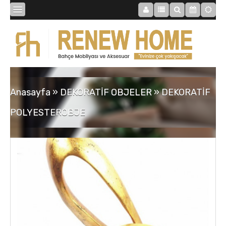
BİBLOLAR
BAHÇE
Anasayfa
»
DEKORATİF OBJELER
»
DEKORATİF
SAATLER
POLYESTEROBJE
MOBİLYALAR
TABLOLAR
AYNALAR