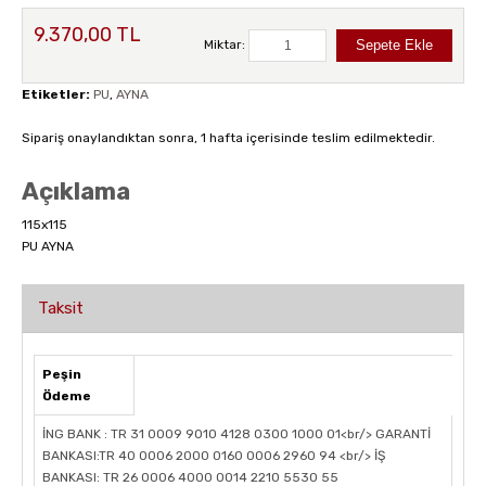
9.370,00 TL
Miktar:
Etiketler:
PU
,
AYNA
Sipariş onaylandıktan sonra, 1 hafta içerisinde teslim edilmektedir.
Açıklama
115x115
PU AYNA
Taksit
Peşin
Ödeme
İNG BANK : TR 31 0009 9010 4128 0300 1000 01<br/> GARANTİ
BANKASI:TR 40 0006 2000 0160 0006 2960 94 <br/> İŞ
BANKASI: TR 26 0006 4000 0014 2210 5530 55