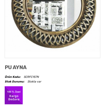
AKSESUARLAR
OBJELER
ABAJUR
PU AYNA
Ürün Kodu:
SCRFC157N
Stok Durumu:
Stokta var