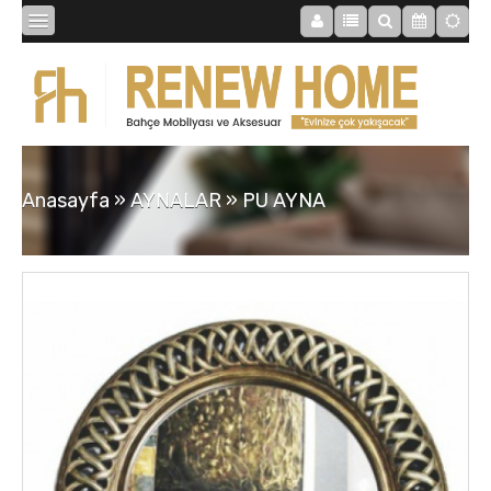
BİBLOLAR
BAHÇE
Anasayfa
»
AYNALAR
»
PU AYNA
SAATLER
MOBİLYALAR
TABLOLAR
AYNALAR