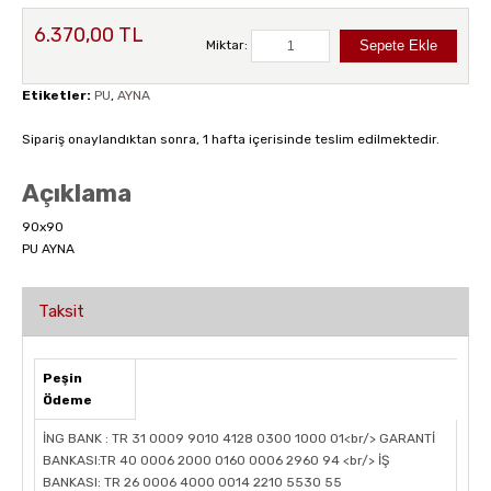
6.370,00 TL
Miktar:
Etiketler:
PU
,
AYNA
Sipariş onaylandıktan sonra, 1 hafta içerisinde teslim edilmektedir.
Açıklama
90x90
PU AYNA
Taksit
Peşin
Ödeme
İNG BANK : TR 31 0009 9010 4128 0300 1000 01<br/> GARANTİ
BANKASI:TR 40 0006 2000 0160 0006 2960 94 <br/> İŞ
BANKASI: TR 26 0006 4000 0014 2210 5530 55