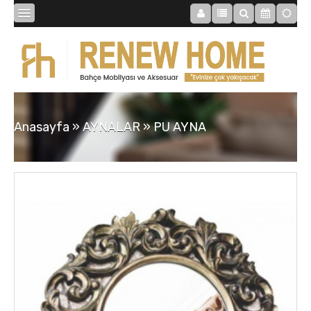
BİBLOLAR
BAHÇE
Anasayfa
»
AYNALAR
»
PU AYNA
SAATLER
MOBİLYALAR
TABLOLAR
AYNALAR