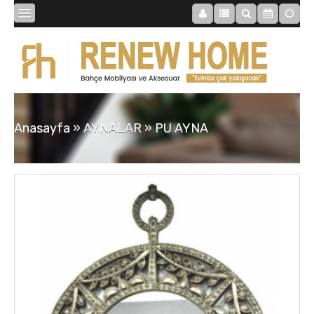
BİBLOLAR
BAHÇE
Anasayfa
»
AYNALAR
»
PU AYNA
SAATLER
MOBİLYALAR
TABLOLAR
AYNALAR