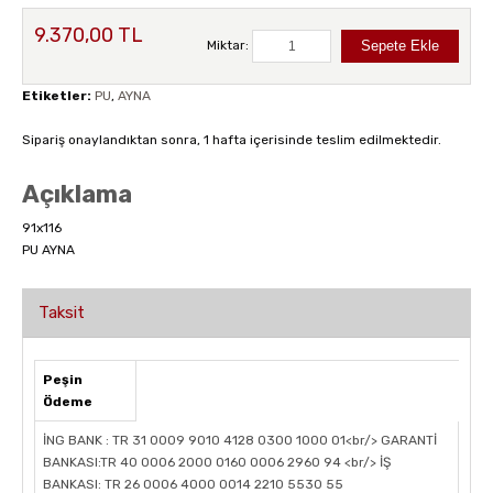
9.370,00 TL
Miktar:
Etiketler:
PU
,
AYNA
Sipariş onaylandıktan sonra, 1 hafta içerisinde teslim edilmektedir.
Açıklama
91x116
PU AYNA
Taksit
Peşin
Ödeme
İNG BANK : TR 31 0009 9010 4128 0300 1000 01<br/> GARANTİ
BANKASI:TR 40 0006 2000 0160 0006 2960 94 <br/> İŞ
BANKASI: TR 26 0006 4000 0014 2210 5530 55