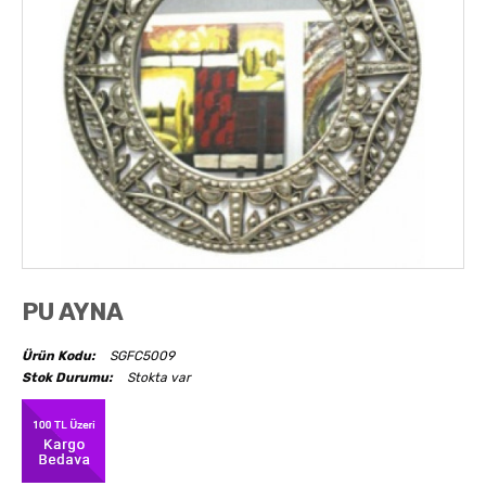
AKSESUARLAR
OBJELER
ABAJUR
PU AYNA
Ürün Kodu:
SGFC5009
Stok Durumu:
Stokta var