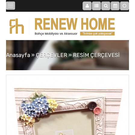
BİBLOLAR
BAHÇE
Anasayfa
»
ÇERÇEVLER
»
RESİM ÇERÇEVESİ
SAATLER
MOBİLYALAR
TABLOLAR
AYNALAR