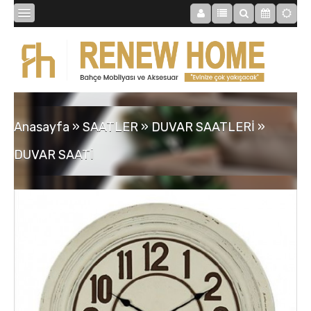
BİBLOLAR
BAHÇE
Anasayfa
»
SAATLER
»
DUVAR SAATLERİ
»
SAATLER
DUVAR SAATİ
MOBİLYALAR
TABLOLAR
AYNALAR