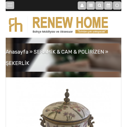
BİBLOLAR
BAHÇE
Anasayfa
»
SERAMİK & CAM & POLİRİZEN
»
SAATLER
ŞEKERLİK
MOBİLYALAR
TABLOLAR
AYNALAR