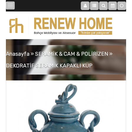
BİBLOLAR
BAHÇE
Anasayfa
»
SERAMİK & CAM & POLİRİZEN
»
SAATLER
DEKORATİF SERAMİK KAPAKLI KÜP
MOBİLYALAR
TABLOLAR
AYNALAR