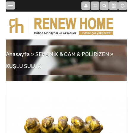
BİBLOLAR
BAHÇE
Anasayfa
»
SERAMİK & CAM & POLİRİZEN
»
SAATLER
KUŞLU SULUK
MOBİLYALAR
TABLOLAR
AYNALAR