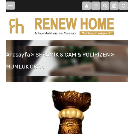
BİBLOLAR
BAHÇE
Anasayfa
»
SERAMİK & CAM & POLİRİZEN
»
SAATLER
MUMLUK ORTA
MOBİLYALAR
TABLOLAR
AYNALAR