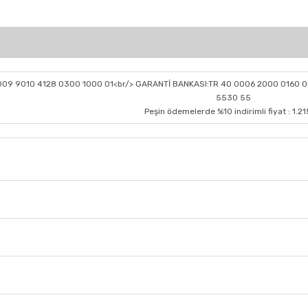
0009 9010 4128 0300 1000 01<br/> GARANTİ BANKASI:TR 40 0006 2000 0160 0
5530 55
Peşin ödemelerde %10 indirimli fiyat : 1.21