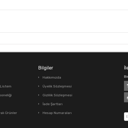
Bilgiler
İl
Bi
Hakkımızda
ş Listem
Üyelik Sözleşmesi
boneliği
Gizlilik Sözleşmesi
İade Şartları
lı Ürünler
Hesap Numaraları