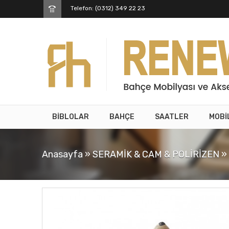
Telefon: (0312) 349 22 23
BİBLOLAR
BAHÇE
SAATLER
MOBİ
Anasayfa
»
SERAMİK & CAM & POLİRİZEN
»