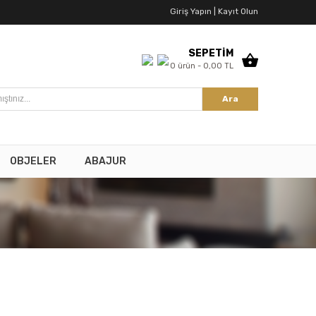
Giriş Yapın |
Kayıt Olun
SEPETİM
0 ürün - 0,00 TL
Ara
OBJELER
ABAJUR