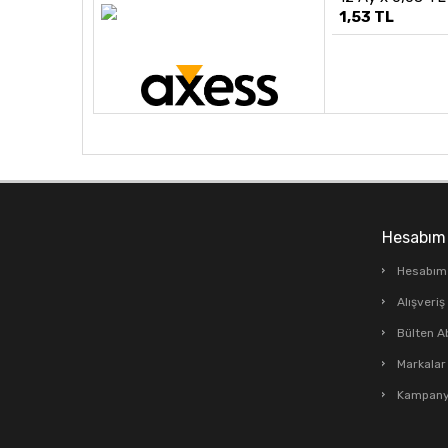
1,53 TL
Hesabım
Hesabım
Alışveri
Bülten A
Markalar
Kampanya