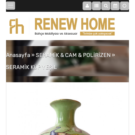
BİBLOLAR
BAHÇE
Anasayfa
»
SERAMİK & CAM & POLİRİZEN
»
SAATLER
SERAMİK KÜP YEŞİL
MOBİLYALAR
TABLOLAR
AYNALAR