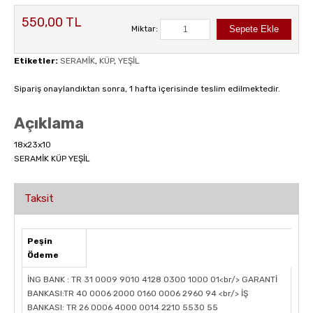
550,00 TL
Miktar:
Etiketler:
SERAMİK
,
KÜP
,
YEŞİL
Sipariş onaylandıktan sonra, 1 hafta içerisinde teslim edilmektedir.
Açıklama
18x23x10
SERAMİK KÜP YEŞİL
Taksit
Peşin
Ödeme
İNG BANK : TR 31 0009 9010 4128 0300 1000 01<br/> GARANTİ
BANKASI:TR 40 0006 2000 0160 0006 2960 94 <br/> İŞ
BANKASI: TR 26 0006 4000 0014 2210 5530 55