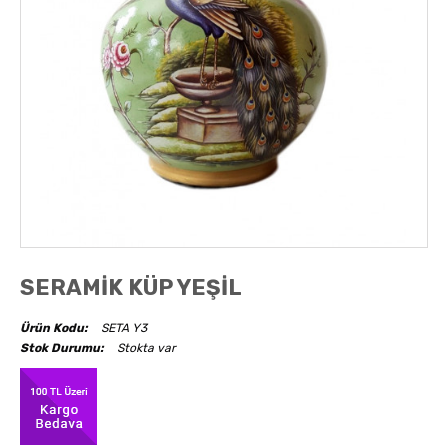
AKSESUARLAR
OBJELER
ABAJUR
SERAMİK KÜP YEŞİL
Ürün Kodu:
SETA Y3
Stok Durumu:
Stokta var