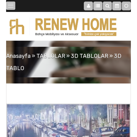
BİBLOLAR
BAHÇE
Anasayfa
»
TABLOLAR
»
3D TABLOLAR
»
3D
SAATLER
TABLO
MOBİLYALAR
TABLOLAR
AYNALAR