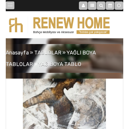
BİBLOLAR
BAHÇE
Anasayfa
»
TABLOLAR
»
YAĞLI BOYA
SAATLER
TABLOLAR
»
YAĞIBOYA TABLO
MOBİLYALAR
TABLOLAR
AYNALAR