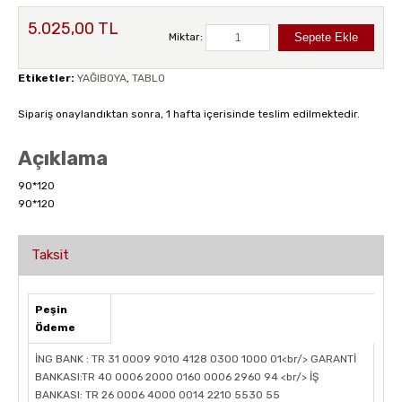
5.025,00 TL
Miktar:
Etiketler:
YAĞIBOYA
,
TABLO
Sipariş onaylandıktan sonra, 1 hafta içerisinde teslim edilmektedir.
Açıklama
90*120
90*120
Taksit
Peşin
Ödeme
İNG BANK : TR 31 0009 9010 4128 0300 1000 01<br/> GARANTİ
BANKASI:TR 40 0006 2000 0160 0006 2960 94 <br/> İŞ
BANKASI: TR 26 0006 4000 0014 2210 5530 55