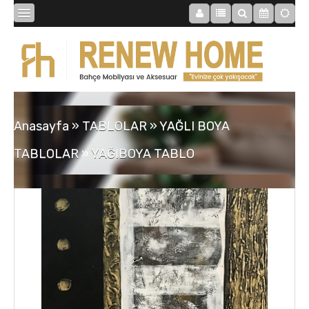
BİBLOLAR
BAHÇE
Anasayfa
»
TABLOLAR
»
YAĞLI BOYA
SAATLER
TABLOLAR
»
YAĞIBOYA TABLO
MOBİLYALAR
TABLOLAR
AYNALAR