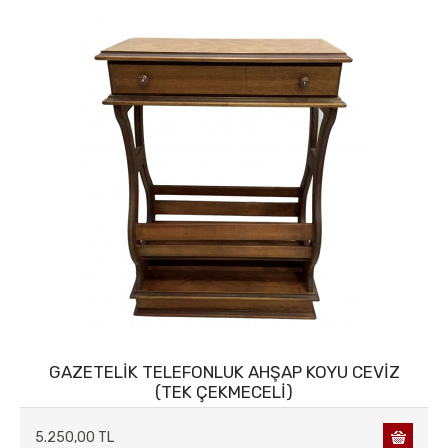
MASA&SANDALYE
METAL AKSESUARLAR
MUM&MUMLUK
DEKORATİF OBJELER
SAATLER
SERAMİK & CAM & POLİRİZEN
TABLOLAR
TELEFONLAR
GAZETELİK TELEFONLUK AHŞAP KOYU CEVİZ
(TEK ÇEKMECELİ)
5.250,00 TL