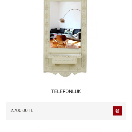
AĞAÇ&ÇİÇEK&SAKSI
AKSESUARLAR
AHŞAP VAZOLAR
AKSESUARLAR
OBJELER
ZİGONLAR
ABAJUR
DRESUVARLAR
YAN SEHPALAR
PUFLAR & MARKİZLER
ASKILAR
DİLSİZ UŞAKLAR
TELEFONLUK
TV SEHPALARI
2.700,00 TL
TELEFONLUK
BOY AYNALAR