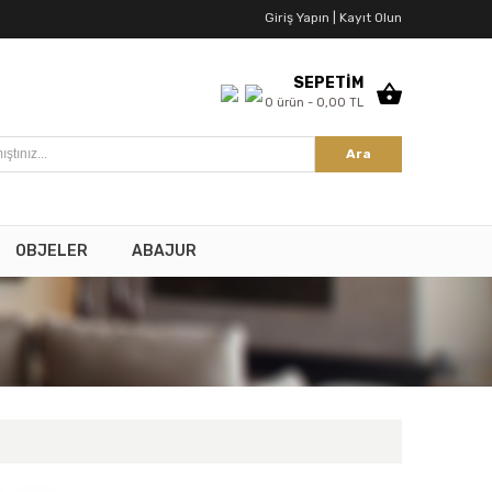
Giriş Yapın |
Kayıt Olun
SEPETİM
0 ürün - 0,00 TL
Ara
OBJELER
ABAJUR