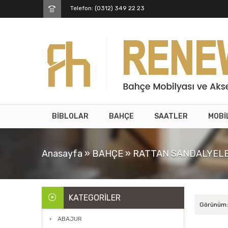
Telefon: (0312) 349 22 23
BİBLOLAR
BAHÇE
SAATLER
MOBİ
Anasayfa
»
BAHÇE
»
RATTAN SANDALYEL
KATEGORILER
Görünüm:
ABAJUR