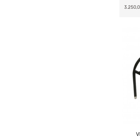
AKSESUARLAR
3.250,0
BİBLOLAR
ANAHTARLIKLAR
AYNALAR
BAR & ŞARAPLIK
ÇERÇEVLER
DUVAR VE TAVAN SÜSLERİ
FİSKİYE & ŞELALE
GENÇ HEDİYELİK
KONSEPT ÜRÜNLER
KUTU & ÇANTA & SEPET
V
MASA&SANDALYE