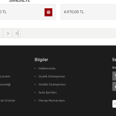
SANDALYE
0 TL
6.970,00 TL
2
>
>|
Bilgiler
İl
Bi
Hakkımızda
ş Listem
Üyelik Sözleşmesi
boneliği
Gizlilik Sözleşmesi
İade Şartları
lı Ürünler
Hesap Numaraları