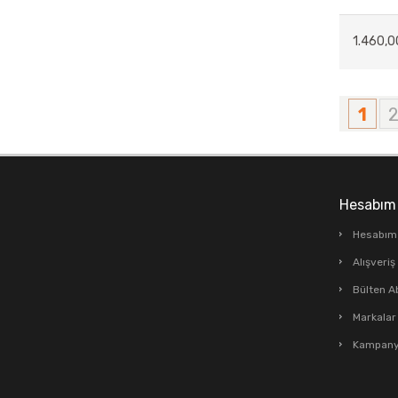
METAL AKSESUARLAR
1.460,0
MUM&MUMLUK
DEKORATİF OBJELER
1
SAATLER
SERAMİK & CAM & POLİRİZEN
TABLOLAR
Hesabım
TELEFONLAR
Hesabım
Alışveri
Bülten A
Markalar
Kampanya