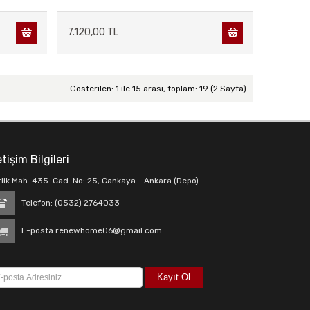
7.120,00 TL
Gösterilen: 1 ile 15 arası, toplam: 19 (2 Sayfa)
etişim Bilgileri
rlik Mah. 435. Cad. No: 25, Cankaya - Ankara (Depo)
Telefon: (0532) 2764033
E-posta:
renewhome06@gmail.com