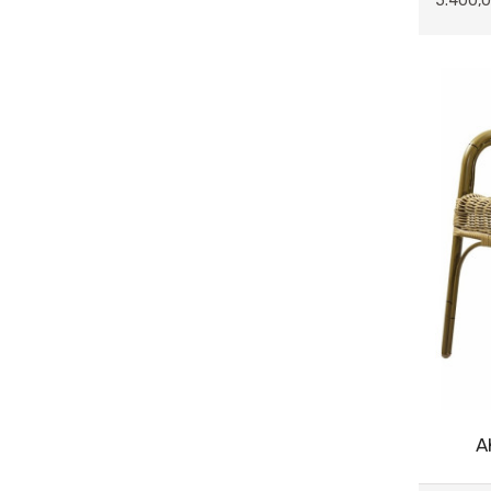
5.400,0
KIŞ BAHÇESİ TAKIMLARI
RATTAN BAHÇE TAKIMLARI
RATTAN MASALAR
RATTAN SANDALYELER
METAL MASA SANDALYELER
SALINCAK - ŞEMSİYE - ŞEMSİYE
AYAĞI
MASA AYAKLARI
MASA TABLALARI
LAMBADER
AĞAÇ&ÇİÇEK&SAKSI
A
AHŞAP VAZOLAR