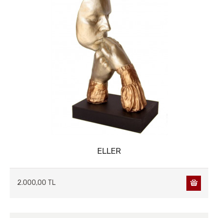
AĞAÇ&ÇİÇEK&SAKSI
AKSESUARLAR
AHŞAP VAZOLAR
AKSESUARLAR
OBJELER
BİBLOLAR
ABAJUR
AFRİKALI SERİSİ
YILBAŞI BİBLOLARI
MODERN FİGÜRLER
HAYVANLAR
ANAHTARLIKLAR
ELLER
AYNALAR
2.000,00 TL
BAR & ŞARAPLIK
ÇERÇEVLER