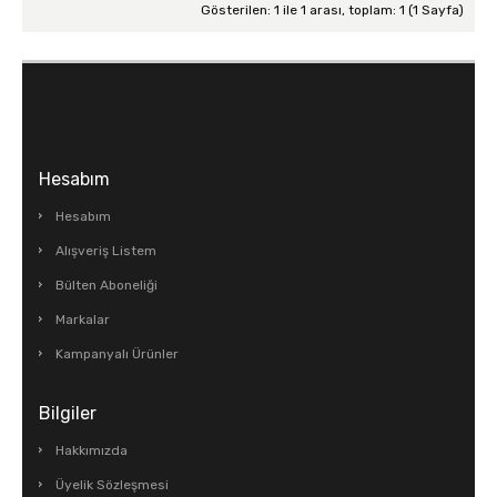
DUVAR VE TAVAN SÜSLERİ
Gösterilen: 1 ile 1 arası, toplam: 1 (1 Sayfa)
FİSKİYE & ŞELALE
GENÇ HEDİYELİK
KONSEPT ÜRÜNLER
KUTU & ÇANTA & SEPET
Hesabım
MASA&SANDALYE
Hesabım
Alışveriş Listem
METAL AKSESUARLAR
Bülten Aboneliği
MUM&MUMLUK
Markalar
DEKORATİF OBJELER
Kampanyalı Ürünler
SAATLER
Bilgiler
SERAMİK & CAM & POLİRİZEN
Hakkımızda
TABLOLAR
Üyelik Sözleşmesi