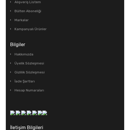
Alışveriş Listem
TAKILIK & MÜZİK KUTUSU
Bülten Aboneliği
CD LİK
Markalar
KALEMLİK
Kampanyalı Ürünler
KUMBARA
Bilgiler
MESLEKLER BİBLOLARI
Hakkımızda
KARTVİZİTLİK
Üyelik Sözleşmesi
GELİN & DAMAT BİBLOLARI
Gizlilik Sözleşmesi
METAL & POLYESTER ARAÇLAR
İade Şartları
TERMOSLAR
Hesap Numaraları
KONSEPT ÜRÜNLER
KUTU & ÇANTA & SEPET
MASA&SANDALYE
İletişim Bilgileri