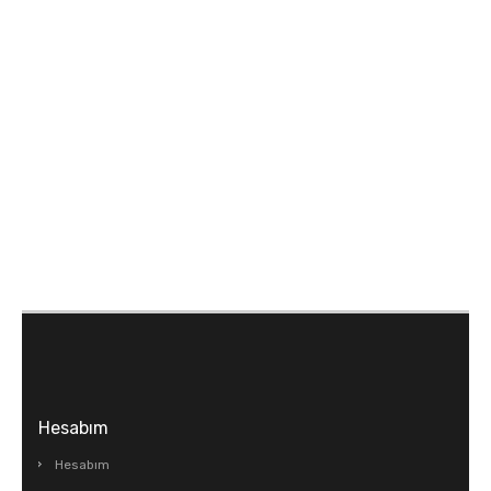
AĞAÇ&ÇİÇEK&SAKSI
AKSESUARLAR
AHŞAP VAZOLAR
AKSESUARLAR
OBJELER
BİBLOLAR
ABAJUR
ANAHTARLIKLAR
AYNALAR
BAR & ŞARAPLIK
ÇERÇEVLER
DUVAR VE TAVAN SÜSLERİ
FİSKİYE & ŞELALE
GENÇ HEDİYELİK
Hesabım
HEDİYELİK
Hesabım