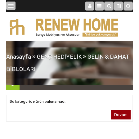
BİBLOLAR
BAHÇE
Anasayfa
»
GENÇ HEDİYELİK
»
GELİN & DAMAT
SAATLER
BİBLOLARI
KATEGORILER
MOBİLYALAR
ABAJUR
Bu kategoride ürün bulunamadı.
TABLOLAR
MOBİLYALAR
Devam
BAHÇE
AYNALAR
LAMBADER