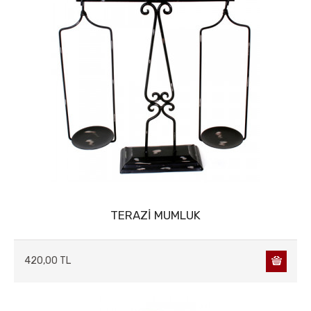
AĞAÇ&ÇİÇEK&SAKSI
AKSESUARLAR
AHŞAP VAZOLAR
AKSESUARLAR
OBJELER
BİBLOLAR
ABAJUR
ANAHTARLIKLAR
AYNALAR
BAR & ŞARAPLIK
ÇERÇEVLER
DUVAR VE TAVAN SÜSLERİ
TERAZİ MUMLUK
FİSKİYE & ŞELALE
420,00 TL
GENÇ HEDİYELİK
KONSEPT ÜRÜNLER