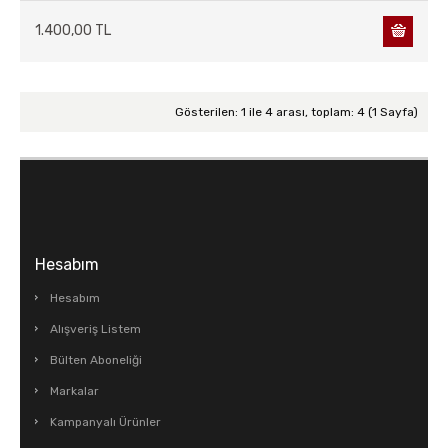
1.400,00 TL
Gösterilen: 1 ile 4 arası, toplam: 4 (1 Sayfa)
Hesabım
Hesabım
Alışveriş Listem
Bülten Aboneliği
Markalar
Kampanyalı Ürünler