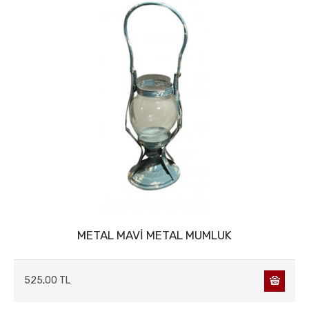
KUTU & ÇANTA & SEPET
MASA&SANDALYE
METAL AKSESUARLAR
MUM&MUMLUK
DEKORATİF OBJELER
SAATLER
SERAMİK & CAM & POLİRİZEN
TABLOLAR
TELEFONLAR
METAL MAVİ METAL MUMLUK
525,00 TL